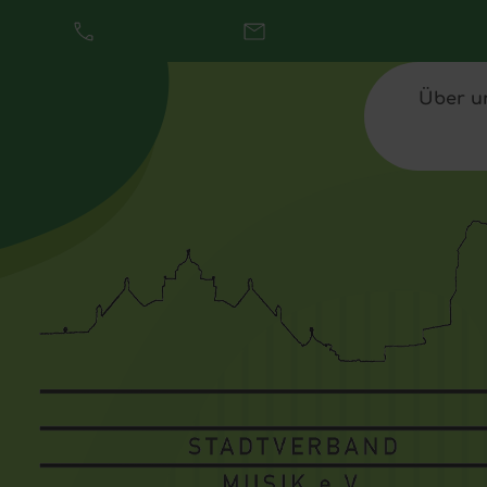
02202 14 26 37
E-Mail schreiben
Über u