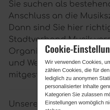
Sie suchen als bestehe
Anschluss an die Musik
Dann sind Sie hier richt
Stadtverband Musik vers
Cookie-Einstellu
Organisationen, die in s
und Weise das Musiklebe
Wir verwenden Cookies, um
zählen Cookies, die für den
mitgestalten.
lediglich zu anonymen Stat
personalisierter Inhalte ge
Kategorien Sie zulassen mö
Einstellungen womöglich nic
Unsere Ziele: